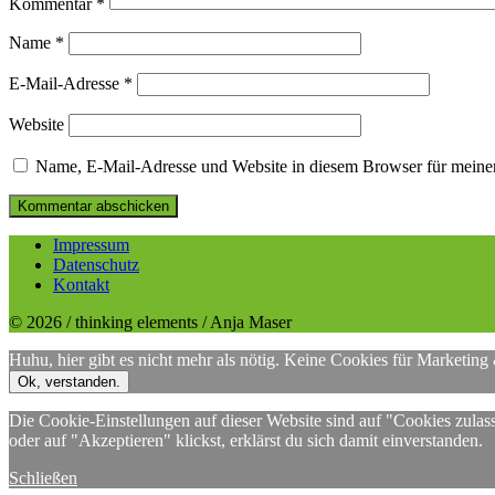
Kommentar
*
Name
*
E-Mail-Adresse
*
Website
Name, E-Mail-Adresse und Website in diesem Browser für meine
Impressum
Datenschutz
Kontakt
© 2026 / thinking elements / Anja Maser
Huhu, hier gibt es nicht mehr als nötig. Keine Cookies für Marketing
Ok, verstanden.
Die Cookie-Einstellungen auf dieser Website sind auf "Cookies zulas
oder auf "Akzeptieren" klickst, erklärst du sich damit einverstanden.
Schließen