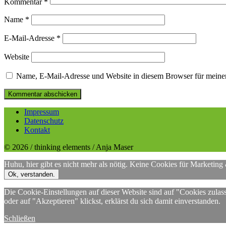
Kommentar
*
Name
*
E-Mail-Adresse
*
Website
Name, E-Mail-Adresse und Website in diesem Browser für meine
Impressum
Datenschutz
Kontakt
© 2026 / thinking elements / Anja Maser
Huhu, hier gibt es nicht mehr als nötig. Keine Cookies für Marketing
Ok, verstanden.
Die Cookie-Einstellungen auf dieser Website sind auf "Cookies zulas
oder auf "Akzeptieren" klickst, erklärst du sich damit einverstanden.
Schließen